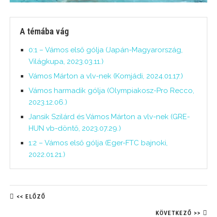
A témába vág
0:1 – Vámos első gólja (Japán-Magyarország,
Világkupa, 2023.03.11.)
Vámos Márton a vlv-nek (Komjádi, 2024.01.17.)
Vámos harmadik gólja (Olympiakosz-Pro Recco,
2023.12.06.)
Jansik Szilárd és Vámos Márton a vlv-nek (GRE-
HUN vb-döntő, 2023.07.29.)
1:2 – Vámos első gólja (Eger-FTC bajnoki,
2022.01.21.)
<< ELŐZŐ
KÖVETKEZŐ >>