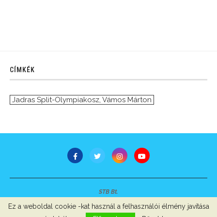
CÍMKÉK
Jadras Split-Olympiakosz
,
Vámos Márton
STB Bt.
Minden jog fenntartva © 2007-2022
Ez a weboldal cookie -kat használ a felhasználói élmény javítása
Szerzői jogok, adatvédelem
-
Impresszum