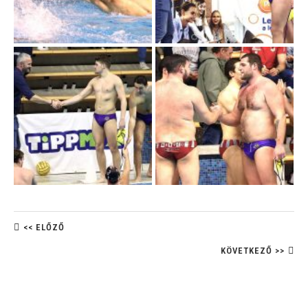
<< ELŐZŐ
KÖVETKEZŐ >>