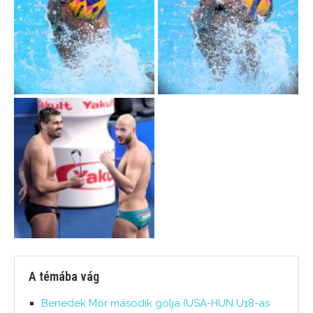
A témába vág
Benedek Mór második gólja (USA-HUN U18-as