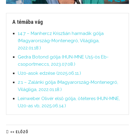
A témába vág
14:7 – Manhercz Krisztián harmadik gólja
(Magyarország-Montenegró, Világliga,
2022.01.18.)
Gedra Botond gólja (HUN-MNE U15-ös Eb-
csoportmeccs, 2023.07.08.)
U20-asok edzése (2025.06.11.)
2:1 – Zalánki gólja (Magyarország-Montenegró,
Világliga, 2022.01.18.)
Leinweber Olivér első gólja, ötéteres (HUN-MNE,
U20-as vb, 2025.06.14.)
<< ELŐZŐ