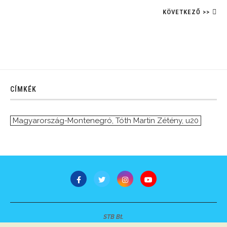
KÖVETKEZŐ >>
CÍMKÉK
Magyarország-Montenegró
,
Tóth Martin Zétény
,
u20
STB Bt.
Minden jog fenntartva © 2007-2022