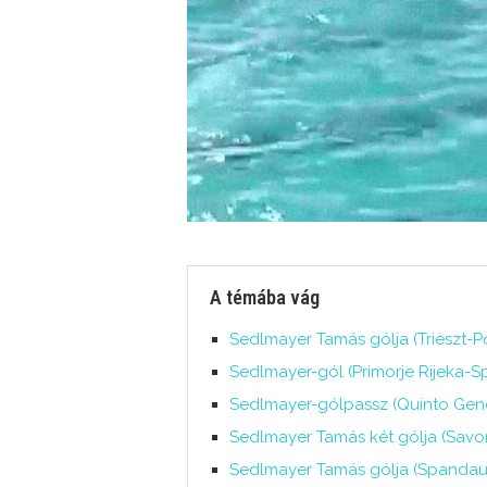
A témába vág
Sedlmayer Tamás gólja (Trieszt-Pos
Sedlmayer-gól (Primorje Rijeka-S
Sedlmayer-gólpassz (Quinto Genova
Sedlmayer Tamás két gólja (Sav
Sedlmayer Tamás gólja (Spandau 0