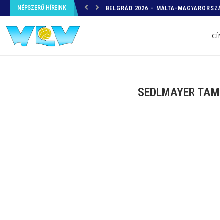
NÉPSZERŰ HÍREINK
HELYZETKÉP AZ EB-RŐL – A TOVÁBBI
CÍ
SEDLMAYER TAMÁ