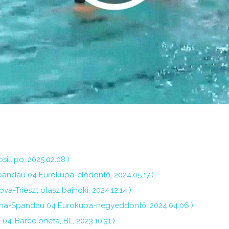
illipo, 2025.02.08.)
pandau 04 Eurokupa-elődöntő, 2024.05.17.)
-Trieszt olasz bajnoki, 2024.12.14.)
ona-Spandau 04 Eurokupa-negyeddöntő, 2024.04.06.)
4-Barceloneta, BL, 2023.10.31.)