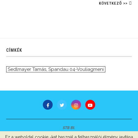
KÖVETKEZŐ >>
CÍMKÉK
Sedlmayer Tamás
,
Spandau 04-Vouliagmeni
STB Bt.
Minden jog fenntartva © 2007-2022
Ez a weboldal cookie -kat használ a felhasználói élmény javítása