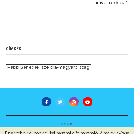
KÖVETKEZŐ >>
CÍMKÉK
Rabb Benedek
,
szerbia-magyarország
STB Bt.
Minden jog fenntartva © 2007-2022
Ez a weboldal cookie -kat használ a felhasználói élmény javítása