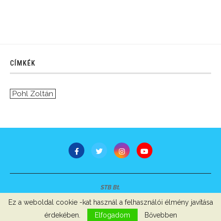
CÍMKÉK
Pohl Zoltán
STB Bt.
Minden jog fenntartva © 2007-2022
Ez a weboldal cookie -kat használ a felhasználói élmény javítása
Szerzői jogok, adatvédelem
-
Impresszum
érdekében.
Elfogadom
Bővebben