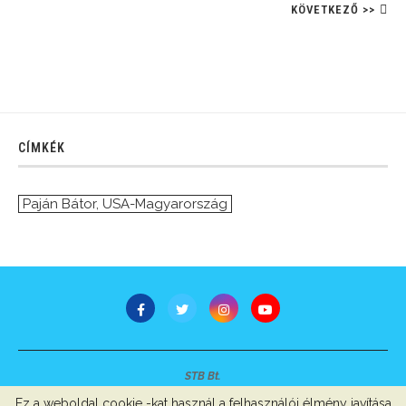
KÖVETKEZŐ >>
CÍMKÉK
Paján Bátor
,
USA-Magyarország
STB Bt.
Minden jog fenntartva © 2007-2022
Ez a weboldal cookie -kat használ a felhasználói élmény javítása