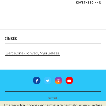
KÖVETKEZŐ >>
CÍMKÉK
Barcelona-Honvéd
,
Nyíri Balázs
STB Bt.
Minden jog fenntartva © 2007-2022
Ez a weboldal cookie -kat használ a felhasználói élmény javítása