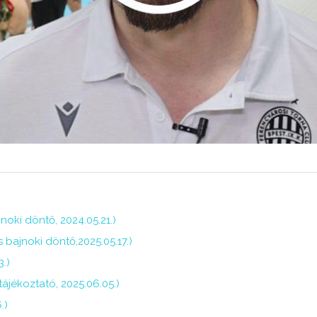
oki döntő, 2024.05.21.)
 bajnoki döntő,2025.05.17.)
3.)
tájékoztató, 2025.06.05.)
.)