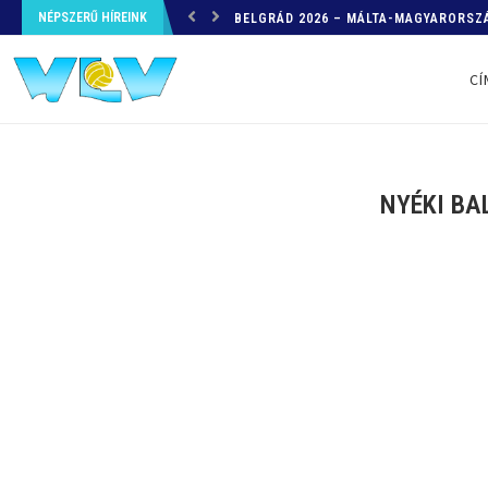
NÉPSZERŰ HÍREINK
HELYZETKÉP AZ EB-RŐL – A TOVÁBBI
CÍ
NYÉKI BA