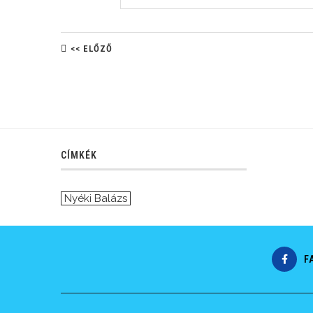
<< ELŐZŐ
CÍMKÉK
Nyéki Balázs
F