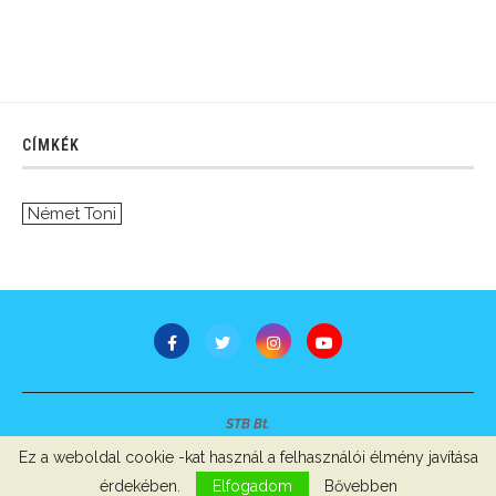
CÍMKÉK
Német Toni
STB Bt.
Minden jog fenntartva © 2007-2022
Ez a weboldal cookie -kat használ a felhasználói élmény javítása
Szerzői jogok, adatvédelem
-
Impresszum
érdekében.
Elfogadom
Bővebben