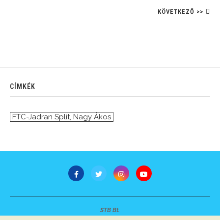
KÖVETKEZŐ >>
CÍMKÉK
FTC-Jadran Split
,
Nagy Ákos
STB Bt.
Minden jog fenntartva © 2007-2022