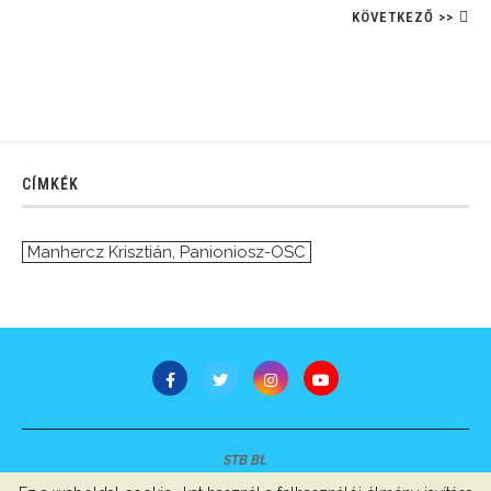
KÖVETKEZŐ >>
CÍMKÉK
Manhercz Krisztián
,
Panioniosz-OSC
STB Bt.
Minden jog fenntartva © 2007-2022