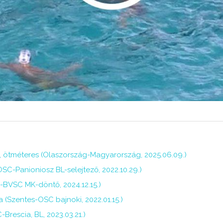
, ötméteres (Olaszország-Magyarország, 2025.06.09.)
OSC-Panioniosz BL-selejtező, 2022.10.29.)
C-BVSC MK-döntő, 2024.12.15.)
a (Szentes-OSC bajnoki, 2022.01.15.)
Brescia, BL, 2023.03.21.)