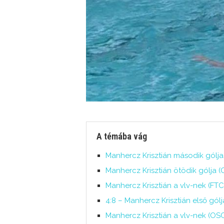
A témába vág
Manhercz Krisztián második gólja
Manhercz Krisztián ötödik gólja (
Manhercz Krisztián a vlv-nek (FT
4:8 – Manhercz Krisztián első gólj
Manhercz Krisztián a vlv-nek (OSC-