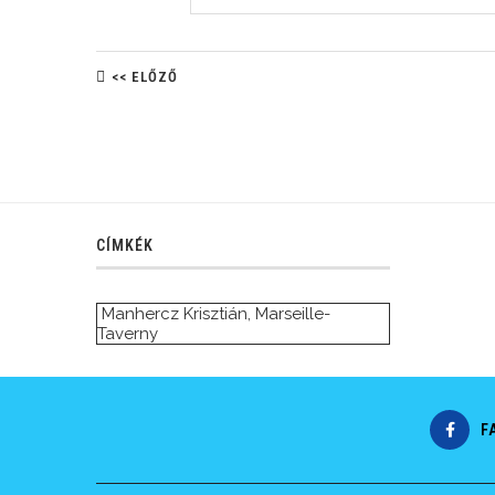
<< ELŐZŐ
CÍMKÉK
Manhercz Krisztián
,
Marseille-
Taverny
F