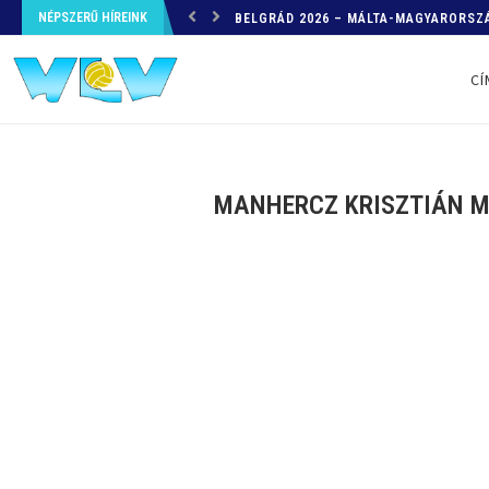
NÉPSZERŰ HÍREINK
HELYZETKÉP AZ EB-RŐL – A TOVÁBBI
CÍ
MANHERCZ KRISZTIÁN MÁ