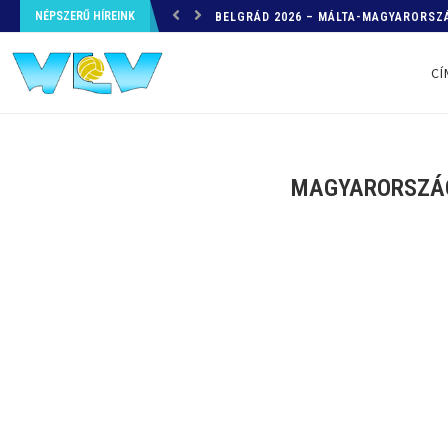
NÉPSZERŰ HÍREINK
HELYZETKÉP AZ EB-RŐL – A TOVÁBBI
CÍ
MAGYARORSZÁG-