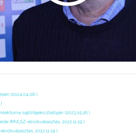
sén (2024.04.06.)
)
mléktorna sajtótájékoztatóján (2023.05.16.)
éde (MVLSZ-elnökválasztás, 2022.11.19.)
lnökválasztás, 2022.11.19.)