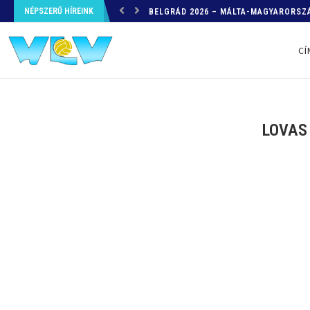
NÉPSZERŰ HÍREINK
HELYZETKÉP AZ EB-RŐL – A TOVÁBBI
CÍ
LOVAS 