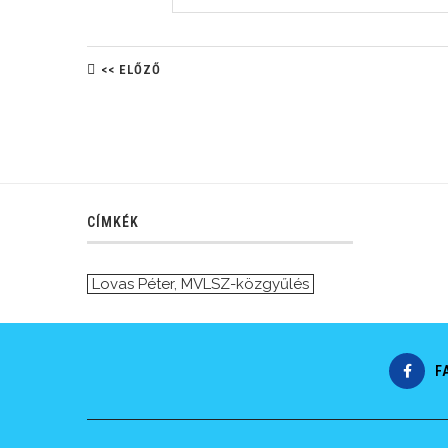
<< ELŐZŐ
CÍMKÉK
Lovas Péter
,
MVLSZ-közgyűlés
F