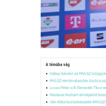
A témába vág
Kállay Sándor az MVLSZ közgyűlé
MVLSZ-elnökválasztás (2022.11.19.
Lovas Péter a III. Benedek Tibor e
Madaras Norbert elnökjelölt besz
Vári Attila búcsúbeszéde (MVLSZ-e