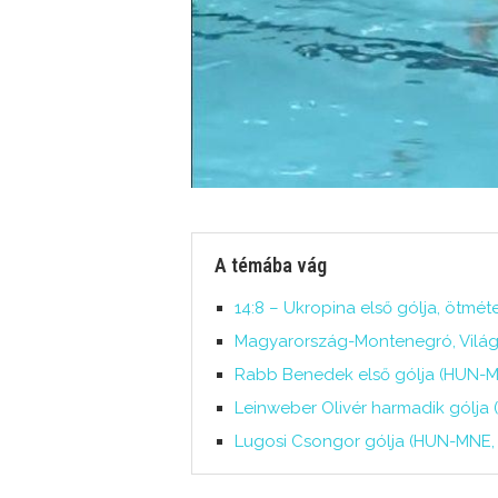
A témába vág
14:8 – Ukropina első gólja, ötmét
Magyarország-Montenegró, Világli
Rabb Benedek első gólja (HUN-M
Leinweber Olivér harmadik gólja
Lugosi Csongor gólja (HUN-MNE, U