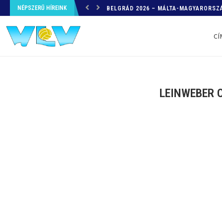
NÉPSZERŰ HÍREINK
HELYZETKÉP AZ EB-RŐL – A TOVÁBBI
CÍ
LEINWEBER O