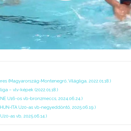
eres (Magyarország-Montenegró, Világliga, 2022.01.18.)
ga – vlv-képek (2022.01.18.)
NE U16-os vb-bronzmeccs, 2024.06.24.)
 (HUN-ITA U20-as vb-negyeddöntő, 2025.06.19.)
20-as vb, 2025.06.14.)