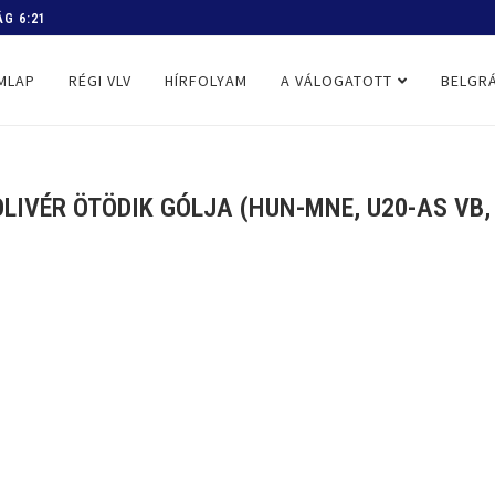
 PROGRAM
MLAP
RÉGI VLV
HÍRFOLYAM
A VÁLOGATOTT
BELGRÁ
LIVÉR ÖTÖDIK GÓLJA (HUN-MNE, U20-AS VB, 