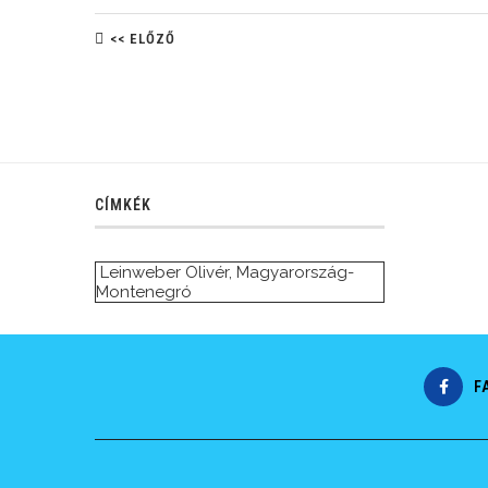
<< ELŐZŐ
CÍMKÉK
Leinweber Olivér
,
Magyarország-
Montenegró
F