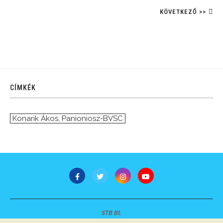
KÖVETKEZŐ >>
CÍMKÉK
Konarik Ákos
,
Panioniosz-BVSC
STB Bt.
Minden jog fenntartva © 2007-2022