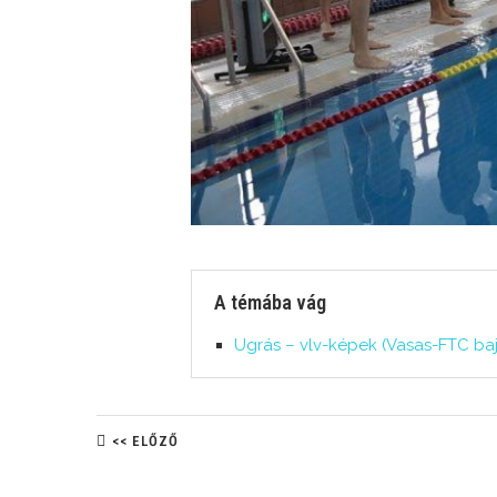
A témába vág
Ugrás – vlv-képek (Vasas-FTC bajn
<< ELŐZŐ