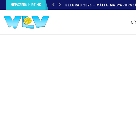
NÉPSZERŰ HÍREINK
HELYZETKÉP AZ EB-RŐL – A TOVÁBBI
CÍ