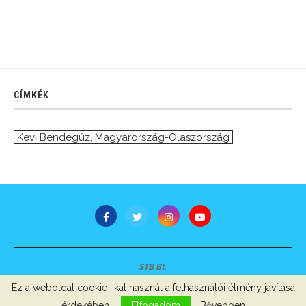
CÍMKÉK
Kevi Bendegúz
,
Magyarország-Olaszország
STB Bt.
Minden jog fenntartva © 2007-2022
Ez a weboldal cookie -kat használ a felhasználói élmény javítása
Szerzői jogok, adatvédelem
-
Impresszum
érdekében.
Elfogadom
Bővebben