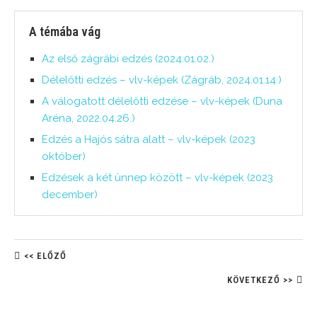
A témába vág
Az első zágrábi edzés (2024.01.02.)
Délelőtti edzés – vlv-képek (Zágráb, 2024.01.14.)
A válogatott délelőtti edzése – vlv-képek (Duna
Aréna, 2022.04.26.)
Edzés a Hajós sátra alatt – vlv-képek (2023
október)
Edzések a két ünnep között – vlv-képek (2023
december)
<< ELŐZŐ
KÖVETKEZŐ >>