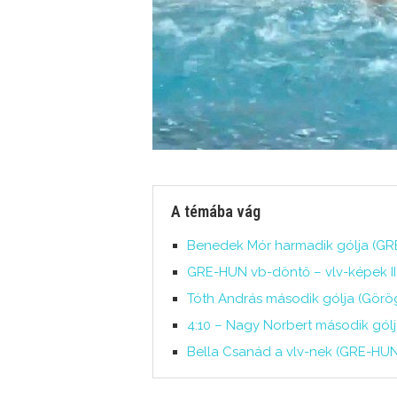
A témába vág
Benedek Mór harmadik gólja (GRE
GRE-HUN vb-döntő – vlv-képek II. 
Tóth András második gólja (Görö
4:10 – Nagy Norbert második gól
Bella Csanád a vlv-nek (GRE-HUN 