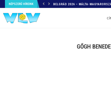
NÉPSZERŰ HÍREINK
HELYZETKÉP AZ EB-RŐL – A TOVÁBBI
CÍ
GŐGH BENEDEK