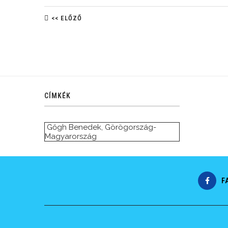
<< ELŐZŐ
CÍMKÉK
Gőgh Benedek
,
Görögország-
Magyarország
F