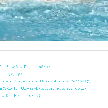
-HUN U18-as Eb, 2025.08.19.)
(2023.07.29.)
gország-Magyarország U16-os vb-döntő, 2022.08.27.)
ja (GRE-HUN U20-as vb-csoportmeccs, 2023.06.12.)
U18-as Eb, 2025.08.19.)