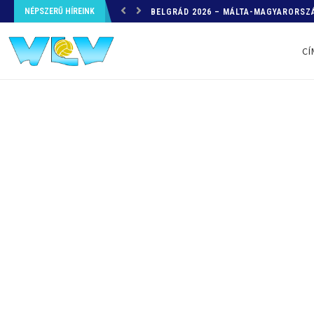
NÉPSZERŰ HÍREINK
HELYZETKÉP AZ EB-RŐL – A TOVÁBBI
CÍ