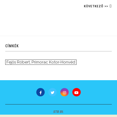
KÖVETKEZŐ >>
CÍMKÉK
Fejős Róbert
,
Primorac Kotor-Honvéd
STB Bt.
Minden jog fenntartva © 2007-2022