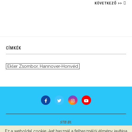
KÖVETKEZŐ >>
CÍMKÉK
Ekler Zsombor
,
Hannover-Honvéd
STB Bt.
Minden jog fenntartva © 2007-2022
Ez a weboldal cookie -kat használ a felhasználói élmény javítása