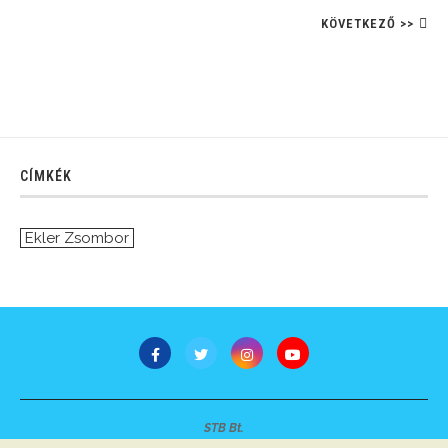
KÖVETKEZŐ >>
CÍMKÉK
Ekler Zsombor
STB Bt.
Minden jog fenntartva © 2007-2022