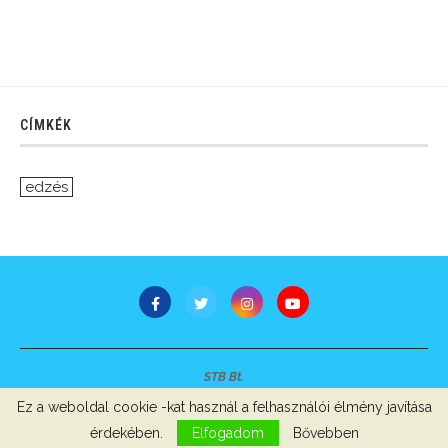
CÍMKÉK
edzés
STB Bt.
Minden jog fenntartva © 2007-2022
Ez a weboldal cookie -kat használ a felhasználói élmény javítása
Szerzői jogok, adatvédelem
-
Impresszum
érdekében.
Elfogadom
Bővebben