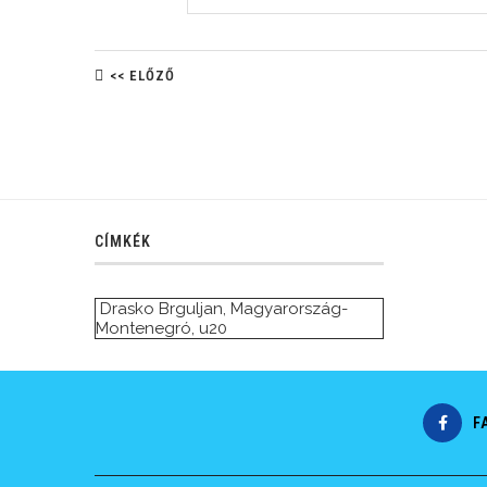
<< ELŐZŐ
CÍMKÉK
Drasko Brguljan
,
Magyarország-
Montenegró
,
u20
F