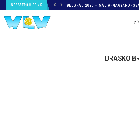
NÉPSZERŰ HÍREINK
HELYZETKÉP AZ EB-RŐL – A TOVÁBBI
CÍ
DRASKO BR