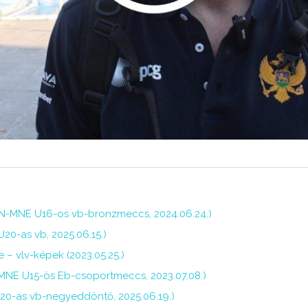
N-MNE U16-os vb-bronzmeccs, 2024.06.24.)
0-as vb, 2025.06.15.)
 – vlv-képek (2023.05.25.)
MNE U15-ös Eb-csoportmeccs, 2023.07.08.)
U20-as vb-negyeddöntő, 2025.06.19.)