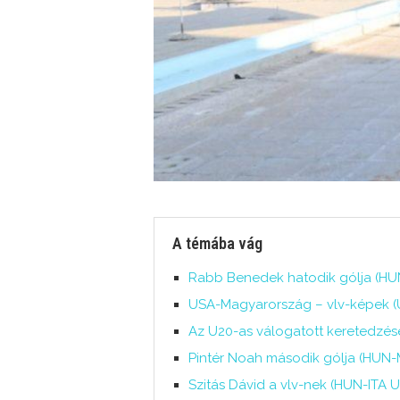
A témába vág
Rabb Benedek hatodik gólja (HU
USA-Magyarország – vlv-képek (U2
Az U20-as válogatott keretedzése
Pintér Noah második gólja (HUN-
Szitás Dávid a vlv-nek (HUN-ITA 