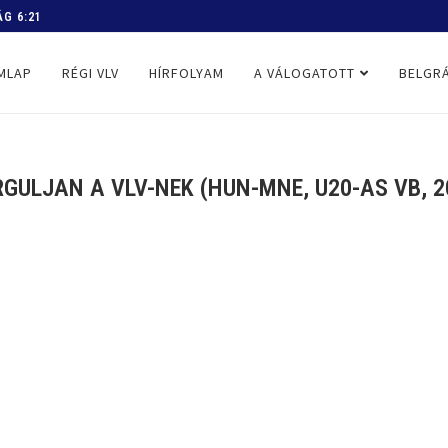
 PROGRAM
MLAP
RÉGI VLV
HÍRFOLYAM
A VÁLOGATOTT
BELGRÁ
GULJAN A VLV-NEK (HUN-MNE, U20-AS VB, 20