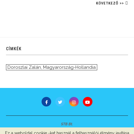
KÖVETKEZŐ >>
CÍMKÉK
Doroszlai Zalán
,
Magyarország-Hollandia
STB Bt.
Minden jog fenntartva © 2007-2022
Ez a weboldal cookie -kat használ a felhasználói élmény javítása