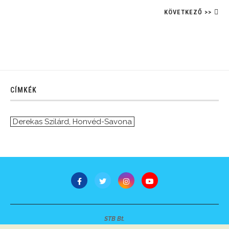
KÖVETKEZŐ >>
CÍMKÉK
Derekas Szilárd
,
Honvéd-Savona
STB Bt.
Minden jog fenntartva © 2007-2022