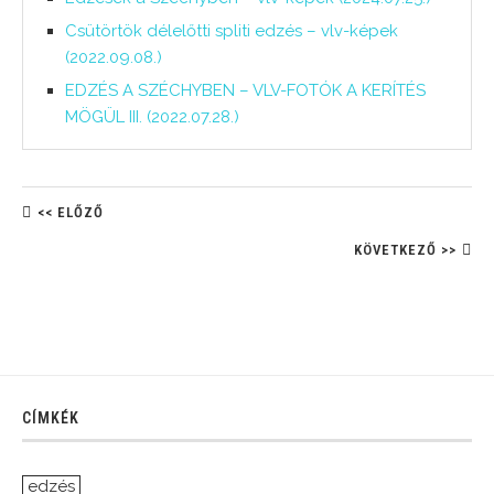
Csütörtök délelőtti spliti edzés – vlv-képek
(2022.09.08.)
EDZÉS A SZÉCHYBEN – VLV-FOTÓK A KERÍTÉS
MÖGÜL III. (2022.07.28.)
<< ELŐZŐ
KÖVETKEZŐ >>
CÍMKÉK
edzés