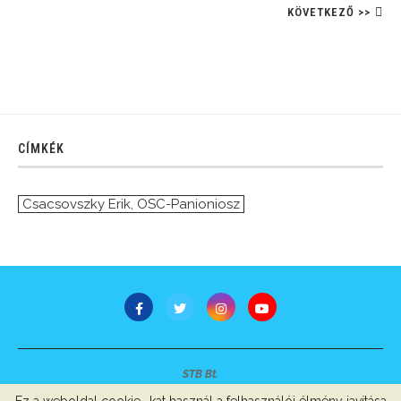
KÖVETKEZŐ >>
CÍMKÉK
Csacsovszky Erik
,
OSC-Panioniosz
STB Bt.
Minden jog fenntartva © 2007-2022