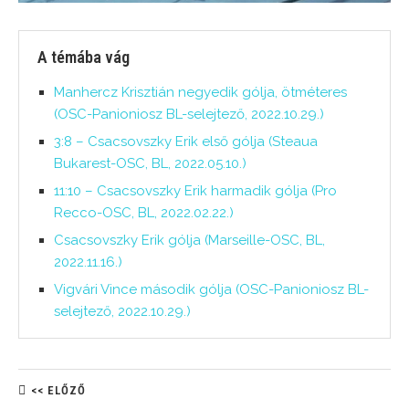
A témába vág
Manhercz Krisztián negyedik gólja, ötméteres
(OSC-Panioniosz BL-selejtező, 2022.10.29.)
3:8 – Csacsovszky Erik első gólja (Steaua
Bukarest-OSC, BL, 2022.05.10.)
11:10 – Csacsovszky Erik harmadik gólja (Pro
Recco-OSC, BL, 2022.02.22.)
Csacsovszky Erik gólja (Marseille-OSC, BL,
2022.11.16.)
Vigvári Vince második gólja (OSC-Panioniosz BL-
selejtező, 2022.10.29.)
<< ELŐZŐ