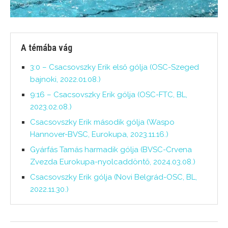
A témába vág
3:0 – Csacsovszky Erik első gólja (OSC-Szeged
bajnoki, 2022.01.08.)
9:16 – Csacsovszky Erik gólja (OSC-FTC, BL,
2023.02.08.)
Csacsovszky Erik második gólja (Waspo
Hannover-BVSC, Eurokupa, 2023.11.16.)
Gyárfás Tamás harmadik gólja (BVSC-Crvena
Zvezda Eurokupa-nyolcaddöntő, 2024.03.08.)
Csacsovszky Erik gólja (Novi Belgrád-OSC, BL,
2022.11.30.)