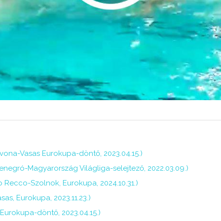
avona-Vasas Eurokupa-döntő, 2023.04.15.)
enegró-Magyarország Világliga-selejtező, 2022.03.09.)
o Recco-Szolnok, Eurokupa, 2024.10.31.)
as, Eurokupa, 2023.11.23.)
 Eurokupa-döntő, 2023.04.15.)