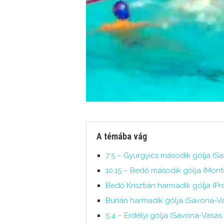
A témába vág
7:5 – Gyurgyics második gólja (S
10:15 – Bedő második gólja (Mont
Bedő Krisztián harmadik gólja (Pr
Burián harmadik gólja (Savona-Vas
5:4 – Erdélyi gólja (Savona-Vasas