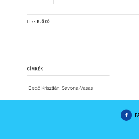
<< ELŐZŐ
CÍMKÉK
Bedő Krisztián
,
Savona-Vasas
F