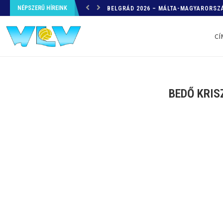
NÉPSZERŰ HÍREINK
HELYZETKÉP AZ EB-RŐL – A TOVÁBBI
CÍ
BEDŐ KRIS