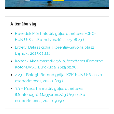
A témába vág
Benedek Mór hatodik gólja, ötméteres (CRO-
HUN U18-as Eb-helyosztó, 2025.08.23.)
Erdélyi Balázs gólja (Florentia-Savona olasz
bajnoki, 2025.02.22.)
Konarik Ákos második gólja, ötméteres (Primorac
Kotor-BVSC, Eurokupa, 2025.02.06.)
2:23 – Balogh Botond gólja (KZK-HUN U18-as vb-
csoportmeccs, 2022.08.13.)
3:3 – Mrsics harmadik gólja, ötméteres
(Montenegró-Magyarország U19-es Eb-
csoportmeccs, 2022.09.19.)