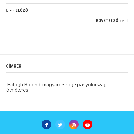
<< ELŐZŐ
KÖVETKEZŐ >>
CÍMKÉK
Balogh Botond
,
magyarország-spanyolország
,
ötméteres