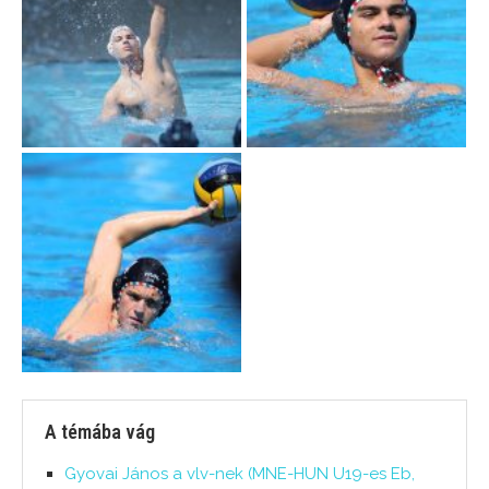
A témába vág
Gyovai János a vlv-nek (MNE-HUN U19-es Eb,