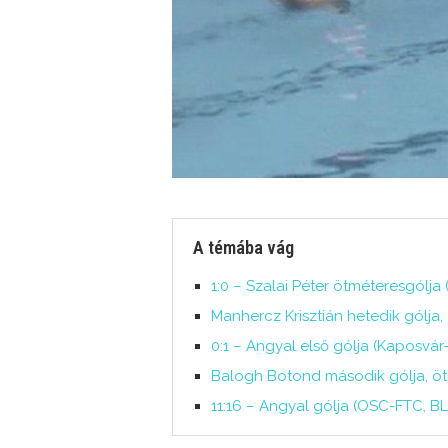
A témába vág
1:0 – Szalai Péter ötméteresgólja
Manhercz Krisztián hetedik gólja,
0:1 – Angyal első gólja (Kaposvár-
Balogh Botond második gólja, öt
11:16 – Angyal gólja (OSC-FTC, BL,