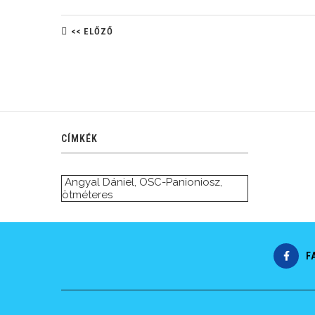
<< ELŐZŐ
CÍMKÉK
Angyal Dániel
,
OSC-Panioniosz
,
ötméteres
F