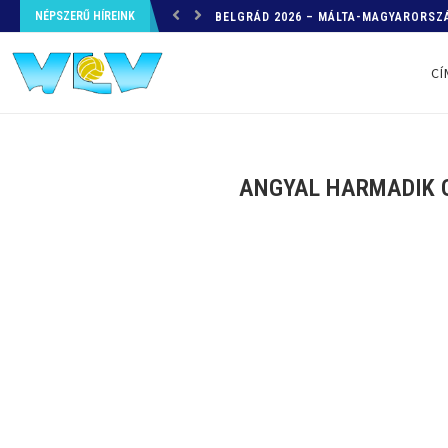
NÉPSZERŰ HÍREINK
HELYZETKÉP AZ EB-RŐL – A TOVÁBBI
CÍ
ANGYAL HARMADIK GÓ