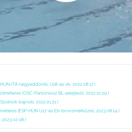
 (HUN-ITA negyeddöntő, U18-as vb, 2022.08.17.)
 ötméteres (OSC-Panioniosz BL-selejtező, 2022.10.29.)
Szolnok bajnoki, 2022.01.21.)
méteres (ESP-HUN U17-es Eb-bronzmérkőzés, 2023.08.14.)
 2023.02.08.)