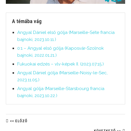
A témába vág
Angyal Dániel első gólja (Marseille-Séte francia
bajnoki, 2023.10.11.)
0:1 – Angyal első gólja (Kaposvár-Szolnok
bajnoki, 2022.01.21.)
Fukuokai edzés – vlv-képek II. (2023.07.15.)
Angyal Dániel gólja (Marseille-Noisy-le-Sec,
2023.11.05.)
Angyal gólja (Marseille-Starsbourg francia
bajnoki, 2023.10.22.)
<< ELŐZŐ
KÖVETKEZŐ >>