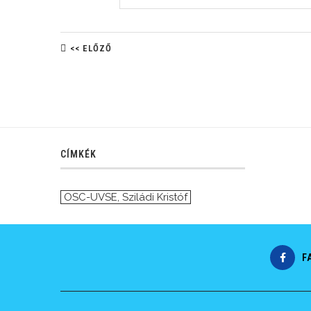
<< ELŐZŐ
CÍMKÉK
OSC-UVSE
,
Sziládi Kristóf
F