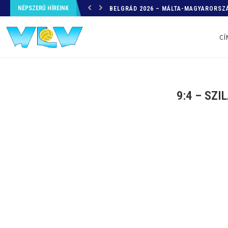
NÉPSZERŰ HÍREINK
HELYZETKÉP AZ EB-RŐL – A TOVÁBBI
CÍ
9:4 – SZI