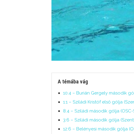
A témába vág
10:4 – Burián Gergely második gól
1:1 – Sziládi Kristóf első gólja (Sz
8:4 – Sziládi második gólja (OSC-
3:6 – Sziládi második gólja (Szent
12:6 – Belényesi második gólja (O