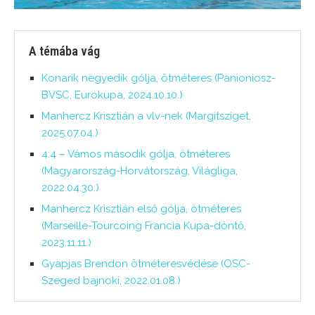
A témába vág
Konarik negyedik gólja, ötméteres (Panioniosz-
BVSC, Eurokupa, 2024.10.10.)
Manhercz Krisztián a vlv-nek (Margitsziget,
2025.07.04.)
4:4 – Vámos második gólja, ötméteres
(Magyarország-Horvátország, Világliga,
2022.04.30.)
Manhercz Krisztián első gólja, ötméteres
(Marseille-Tourcoing Francia Kupa-döntő,
2023.11.11.)
Gyapjas Brendon ötméteresvédése (OSC-
Szeged bajnoki, 2022.01.08.)