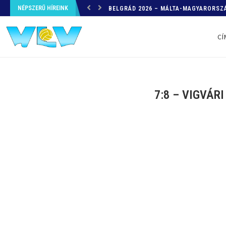
NÉPSZERŰ HÍREINK
HELYZETKÉP AZ EB-RŐL – A TOVÁBBI
CÍ
7:8 – VIGVÁRI