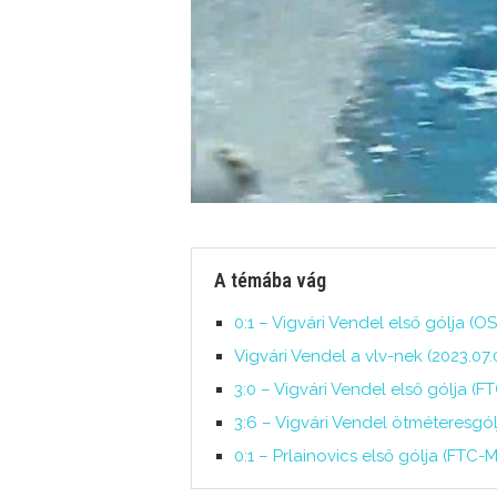
A témába vág
0:1 – Vigvári Vendel első gólja (O
Vigvári Vendel a vlv-nek (2023.07.0
3:0 – Vigvári Vendel első gólja (FT
3:6 – Vigvári Vendel ötméteresgó
0:1 – Prlainovics első gólja (FTC-Ma