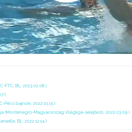
SC-FTC, BL, 2023.02.08.)
7.)
C-Pécs bajnoki, 2022.01.15.)
lja (Montenegró-Magyarország Világliga-selejtező, 2022.03.09.)
rseille, BL, 2022.12.14.)