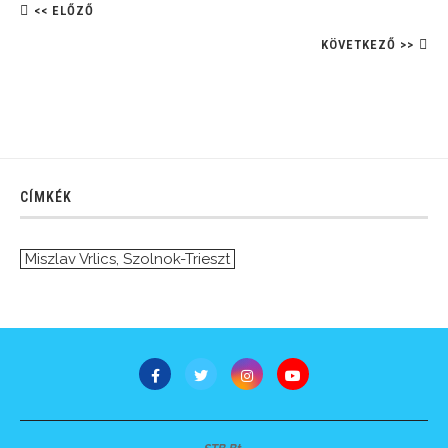
<< ELŐZŐ
KÖVETKEZŐ >>
CÍMKÉK
Miszlav Vrlics
,
Szolnok-Trieszt