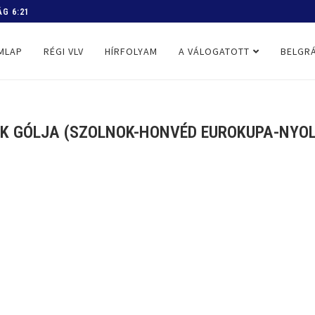
G 6:21
 PROGRAM
MLAP
RÉGI VLV
HÍRFOLYAM
A VÁLOGATOTT
BELGRÁ
K GÓLJA (SZOLNOK-HONVÉD EUROKUPA-NYOL