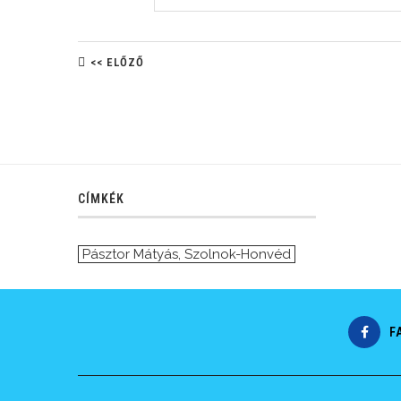
<< ELŐZŐ
CÍMKÉK
Pásztor Mátyás
,
Szolnok-Honvéd
F