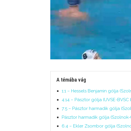
A témába vág
1:1 – Hessels Benjamin gólja (Sz
4:14 – Pásztor gólja (UVSE-BVSC b
7:5 – Pásztor harmadik gólja (Sz
Pásztor harmadik gólja (Szolnok-
6:4 – Ekler Zsombor gólja (Szol