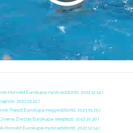
olnok-Honvéd Eurokupa-nyolcaddöntő, 2022.12.14.)
ajnoki, 2022.01.22.)
olnok-Trieszt Eurokupa-negyeddöntő, 2023.01.25.)
Crvena Zvezda Eurokupa-selejtező, 2022.10.30.)
nok-Honvéd Eurokupa-nyolcaddöntő, 2022.12.14.)