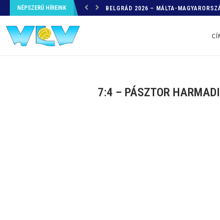
BELGRÁD 2026 – MÁLTA-MAGYARORSZÁ
NÉPSZERŰ HÍREINK
HELYZETKÉP AZ EB-RŐL – A TOVÁBBI
CÍ
7:4 – PÁSZTOR HARMADI