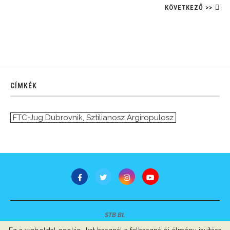
KÖVETKEZŐ >>
CÍMKÉK
FTC-Jug Dubrovnik
,
Sztilianosz Argiropulosz
STB Bt.
Minden jog fenntartva © 2007-2022