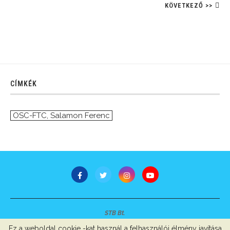
KÖVETKEZŐ >>
CÍMKÉK
OSC-FTC
,
Salamon Ferenc
STB Bt.
Minden jog fenntartva © 2007-2022
Ez a weboldal cookie -kat használ a felhasználói élmény javítása