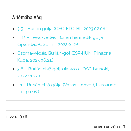
A témába vág
3:5 – Burián gólja (OSC-FTC, BL, 2023.02.08.)
11:12 – Lévai-védés, Burián harmadik gólja
(Spandau-OSC, BL, 2022.01.25.)
Csoma-védés, Burián-gól (ESP-HUN, Trinacria
Kupa, 2025.06.21.)
3:6 – Burián első gólja (Miskolc-OSC bajnoki,
2022.01.22.)
2:1 – Burián első gólja (Vasas-Honvéd, Eurokupa,
2023.11.16.)
<< ELŐZŐ
KÖVETKEZŐ >>