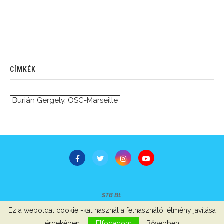
CÍMKÉK
Burián Gergely
,
OSC-Marseille
STB Bt.
Minden jog fenntartva © 2007-2022
Ez a weboldal cookie -kat használ a felhasználói élmény javítása
Szerzői jogok, adatvédelem
-
Impresszum
érdekében.
Elfogadom
Bővebben