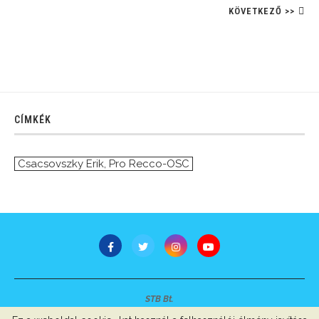
KÖVETKEZŐ >>
CÍMKÉK
Csacsovszky Erik
,
Pro Recco-OSC
STB Bt.
Minden jog fenntartva © 2007-2022