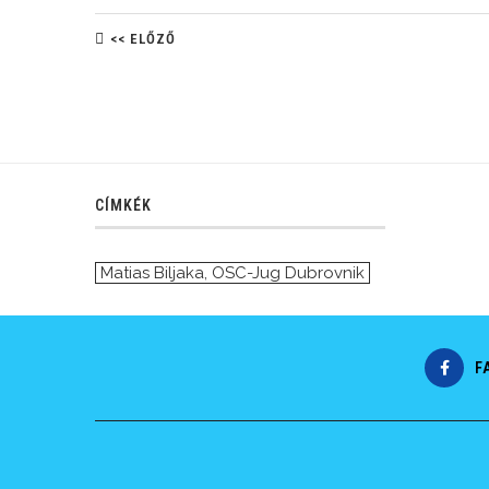
<< ELŐZŐ
CÍMKÉK
Matias Biljaka
,
OSC-Jug Dubrovnik
F