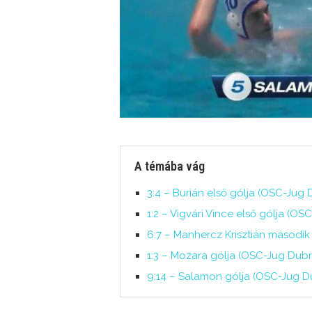
A témába vág
3:4 – Burián első gólja (OSC-Jug D
1:2 – Vigvári Vince első gólja (OS
6:7 – Manhercz Krisztián második 
1:3 – Mozara gólja (OSC-Jug Dubro
9:14 – Salamon gólja (OSC-Jug Du