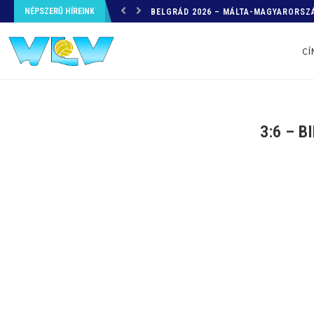
NÉPSZERŰ HÍREINK
HELYZETKÉP AZ EB-RŐL – A TOVÁBBI
CÍ
3:6 – B