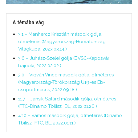
A témába vág
3:1 – Manhercz Krisztián második gólja,
ötméteres (Magyarország-Horvátország,
Világkupa, 2023.03.14.)
3:6 – Juhász-Szelei gólja (BVSC-Kaposvár
bajnoki, 2022.02.02.)
3:0 – Vigvári Vince második gólja, ötméteres
(Magyarország-Törökország U19-es Eb-
csoportmeccs, 2022.09.18.)
11:7 – Jansik Szilárd második gólja, ötméteres
(FTC-Dinamo Tbiliszi, BL, 2022.01.26.)
4:10 – Vámos második gólja, ötméteres (Dinamo
Tbiliszi-FTC, BL, 2022.01.11.)